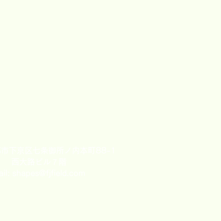
市下京区七条御所ノ内本町88-1
西大路ビル７階
ail:
shapes@fjfield.com